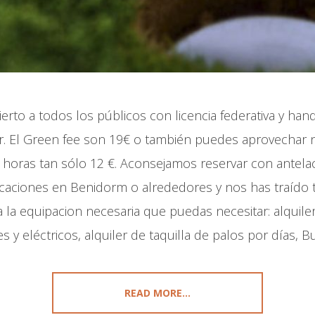
erto a todos los públicos con licencia federativa y han
. El Green fee son 19€ o también puedes aprovechar nue
0 horas tan sólo 12 €. Aconsejamos reservar con antela
acaciones en Benidorm o alrededores y nos has traído 
la equipacion necesaria que puedas necesitar: alquiler
 y eléctricos, alquiler de taquilla de palos por días, Bu
READ MORE...