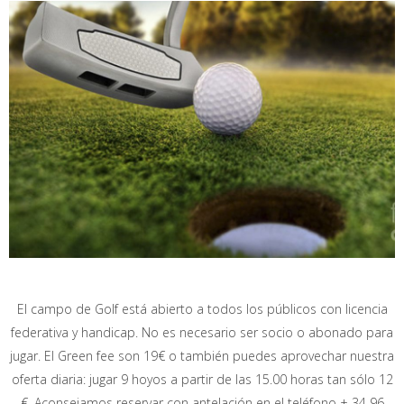
El campo de Golf está abierto a todos los públicos con licencia
federativa y handicap. No es necesario ser socio o abonado para
jugar. El Green fee son 19€ o también puedes aprovechar nuestra
oferta diaria: jugar 9 hoyos a partir de las 15.00 horas tan sólo 12
€. Aconsejamos reservar con antelación en el teléfono + 34 96