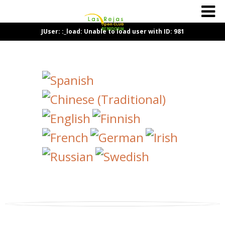
JUser: :_load: Unable to load user with ID: 981