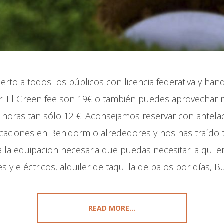
erto a todos los públicos con licencia federativa y han
. El Green fee son 19€ o también puedes aprovechar nue
0 horas tan sólo 12 €. Aconsejamos reservar con antela
acaciones en Benidorm o alrededores y nos has traído 
la equipacion necesaria que puedas necesitar: alquiler
 y eléctricos, alquiler de taquilla de palos por días, Bu
READ MORE...